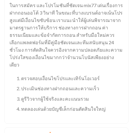
ในการสมัคร และโปรโมชันที่ชัดเจน mix77 เด่นเรื่องการ
ฝากถอนออโต้ 3 วินาที ในขณะที่บางแบรนด์อาจเน้นโปร
สูงแต่มีเงื่อนไขซับซ้อน เราแนะนำให้ผู้เล่นพิจารณาจาก
มาตรฐานการให้บริการ ช่องทางการฝากถอน ค่า
ธรรมเนียมและข้อจำกัดการถอน สำหรับมือใหม่ควร
เลือกแพลตฟอร์มที่มีคู่มือชัดเจนและทีมสนับสนุน 24
ชั่วโมง การตัดสินใจควรอิงจากความปลอดภัยและความ
โปร่งใสของเงื่อนไขมากกว่าจำนวนโบนัสเพียงอย่าง
เดียว
ตรวจสอบเงื่อนไขโปรและเทิร์นโอเวอร์
ประเมินช่องทางฝากถอนและความเร็ว
ดูรีวิวจากผู้ใช้จริงและคะแนนรวม
ทดลองเล่นด้วยบัญชีเล็กก่อนตัดสินใจใหญ่