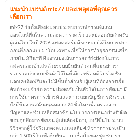
แนะนำแบรนด์ mix77 และเหตุผลที่คุณควร
เลือกเรา
mix77 ก่อตั้งเพื่อส่งมอบประสบการณ์การเล่นเกม
ออนไลน์ที่เน้นความสะดวก รวดเร็ว และปลอดภัยสำหรับ
ผู้เล่นไทยในปี 2026 แพลตฟอร์มมีระบบออโต้ในการฝาก
ถอนที่ออกแบบมาโดยเฉพาะเพื่อให้การทำธุรกรรมเสร็จ
ภายใน 3 วินาที ทีมงานมุ่งเน้นการลด friction ในการ
สมัครและเข้าเล่นด้วยระบบยืนยันตัวตนที่แม่นยำ เรา
รวบรวมค่ายเกมชั้นนำไว้ในที่เดียว พร้อมมีโปรโมชัน
แจกเครดิตฟรีและไม่มีขั้นต่ำสำหรับผู้เล่นที่ต้องการเริ่ม
ต้นด้วยงบจำกัด ความปลอดภัยเป็นหัวใจในการพัฒนา มี
การใช้มาตรการเข้ารหัสและการแยกบัญชีการเงิน รวม
ถึงมีทีมงานสนับสนุนตลอด 24 ชั่วโมงเพื่อตรวจสอบ
ปัญหาและช่วยเหลือสมาชิก นโยบายการเล่นอย่างรับผิด
ชอบถูกสื่อสารชัดเจน ผู้เล่นต้องมีอายุ 18 ปีขึ้นไป ระบบ
รีวิวจากผู้ใช้จริงแสดงคะแนนเฉลี่ย 4.9 จากการประเมิน
กว่า 1,500 รีวิว เพื่อยืนยันความเชื่อมั่นของชุมชน เรา